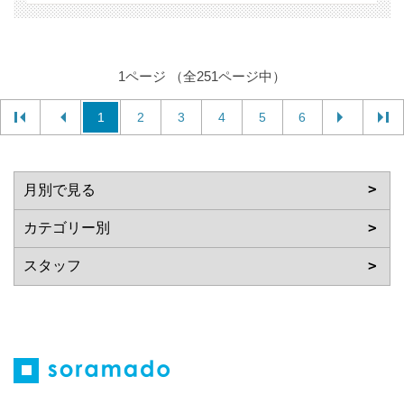
1ページ （全251ページ中）
1
2
3
4
5
6