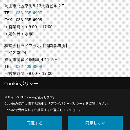
岡山市北区幸町8-13大西ビル２F
TEL：
086-235-4907
FAX：086-235-4908
＜営業時間＞9:00 ～17:00
＜定休日＞水曜
株式会社ライフラボ【福岡事務所】
〒812-0024
福岡市博多区綱場町4-11 ５F
TEL：
092-409-9809
＜営業時間＞9:00 ～17:00
＜定休日＞水曜
Cookieポリシー
Copyright (c) Life-labo. All Rights Reserved.
当サイトではCookieを使用します。
Cookieの使用に関する詳細は 「
プライバシーポリシー
」をご覧ください。
Produced by
ゴデスクリエイト
Cookieを受け入れるか拒否するか選択してください。
同意する
同意しない