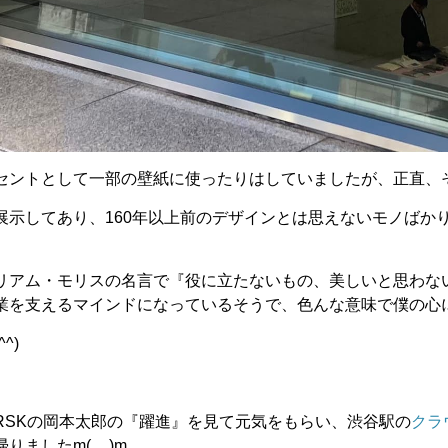
セントとして一部の壁紙に使ったりはしていましたが、正直、
展示してあり、160年以上前のデザインとは思えないモノばか
リアム・モリスの名言で『役に立たないもの、美しいと思わな
業を支えるマインドになっているそうで、色んな意味で僕の心
^)
RSKの岡本太郎の『躍進』を見て元気をもらい、渋谷駅の
クラ
りましたm(__)m