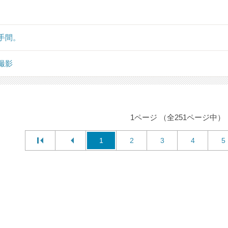
手間。
撮影
1ページ （全251ページ中）
1
2
3
4
5