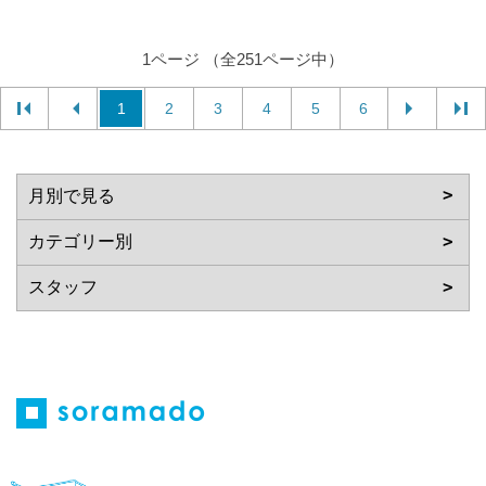
1ページ （全251ページ中）
1
2
3
4
5
6