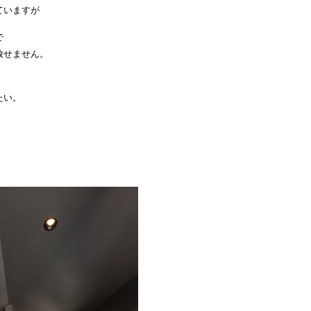
ていますが
で
放せません。
たい。
。