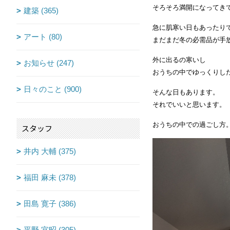
そろそろ満開になってき
建築 (365)
急に肌寒い日もあったり
アート (80)
まだまだ冬の必需品が手
外に出るの寒いし
お知らせ (247)
おうちの中でゆっくりし
日々のこと (900)
そんな日もあります。
それでいいと思います。
おうちの中での過ごし方
スタッフ
井内 大輔 (375)
福田 麻未 (378)
田島 寛子 (386)
平野 宜昭 (305)