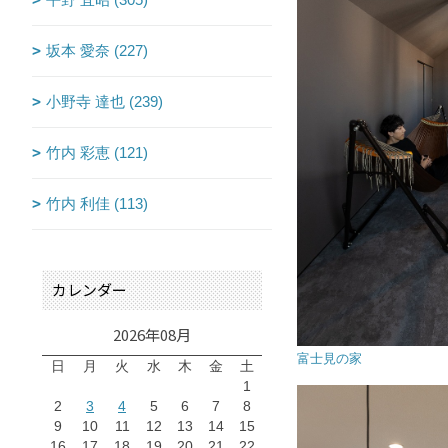
坂本 愛奈 (227)
小野寺 達也 (239)
竹内 彩恵 (121)
竹内 利佳 (113)
カレンダー
2026年08月
富士見の家
日
月
火
水
木
金
土
1
2
3
4
5
6
7
8
9
10
11
12
13
14
15
16
17
18
19
20
21
22