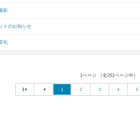
撮影
ントのお知らせ
変化
1ページ （全251ページ中）
1
2
3
4
5