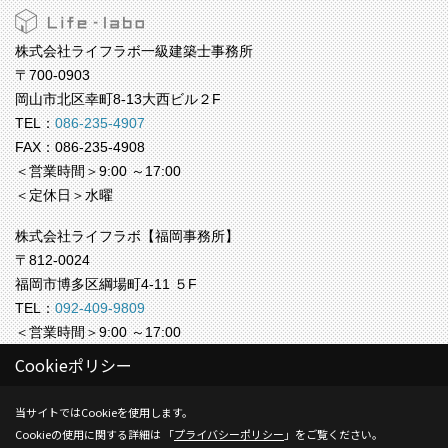
株式会社ライフラボ一級建築士事務所
〒700-0903
岡山市北区幸町8-13大西ビル２F
TEL：
086-235-4907
FAX：086-235-4908
＜営業時間＞9:00 ～17:00
＜定休日＞水曜
株式会社ライフラボ【福岡事務所】
〒812-0024
福岡市博多区綱場町4-11 ５F
TEL：
092-409-9809
＜営業時間＞9:00 ～17:00
＜定休日＞水曜
Cookieポリシー
Copyright (c) Life-labo. All Rights Reserved.
当サイトではCookieを使用します。
Cookieの使用に関する詳細は 「
プライバシーポリシー
」をご覧ください。
Produced by
ゴデスクリエイト