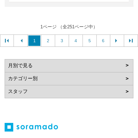
1ページ （全251ページ中）
1
2
3
4
5
6