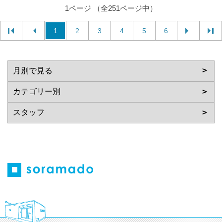
1ページ （全251ページ中）
1
2
3
4
5
6