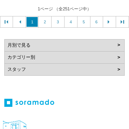
1ページ （全251ページ中）
1
2
3
4
5
6