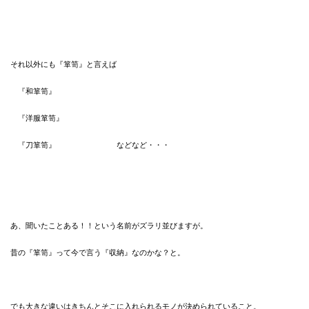
それ以外にも『箪笥』と言えば
『和箪笥』
『洋服箪笥』
『刀箪笥』 などなど・・・
あ、聞いたことある！！という名前がズラリ並びますが。
昔の『箪笥』って今で言う『収納』なのかな？と。
でも大きな違いはきちんとそこに入れられるモノが決められていること。