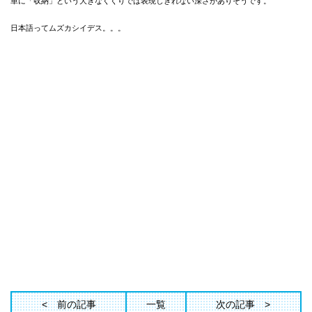
単に「収納」という大きなくくりでは表現しきれない深さがありそうです。
日本語ってムズカシイデス。。。
前の記事
一覧
次の記事