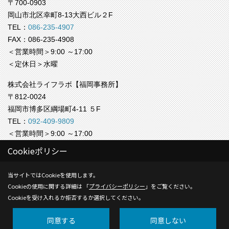
〒700-0903
岡山市北区幸町8-13大西ビル２F
TEL：
086-235-4907
FAX：086-235-4908
＜営業時間＞9:00 ～17:00
＜定休日＞水曜
株式会社ライフラボ【福岡事務所】
〒812-0024
福岡市博多区綱場町4-11 ５F
TEL：
092-409-9809
＜営業時間＞9:00 ～17:00
＜定休日＞水曜
Cookieポリシー
Copyright (c) Life-labo. All Rights Reserved.
当サイトではCookieを使用します。
Cookieの使用に関する詳細は 「
プライバシーポリシー
」をご覧ください。
Produced by
ゴデスクリエイト
Cookieを受け入れるか拒否するか選択してください。
同意する
同意しない