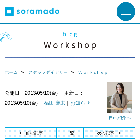
blog
W o r k s h o p
ホーム
スタッフダイアリー
W o r k s h o p
公開日：2013/05/10(金)
更新日：
2013/05/10(金)
福田 麻未
｜
お知らせ
自己紹介へ
前の記事
一覧
次の記事