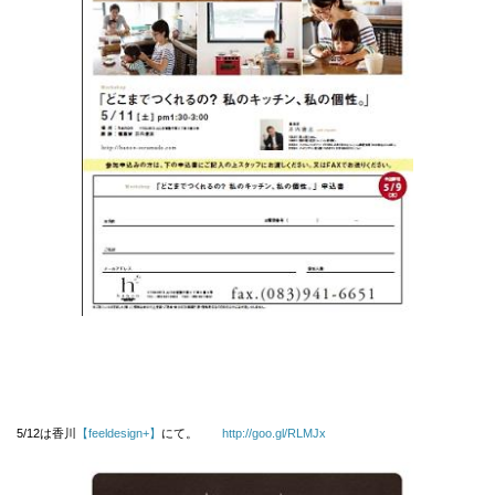
5/12は香川
【feeldesign+】
にて。
http://goo.gl/RLMJx