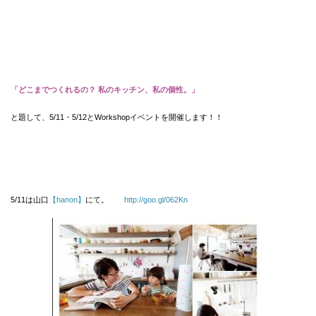
「どこまでつくれるの？ 私のキッチン、私の個性。」
と題して、5/11・5/12とWorkshopイベントを開催します！！
5/11は山口
【hanon】
にて。
http://goo.gl/062Kn