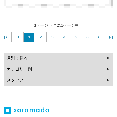
1ページ （全251ページ中）
1
2
3
4
5
6