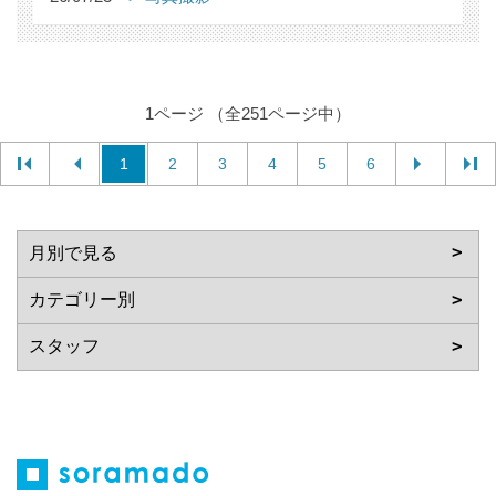
1ページ （全251ページ中）
1
2
3
4
5
6